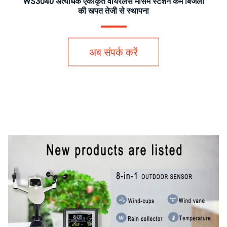
WS3040 अत्यधिक एकीकृत वायरलेस मौसम स्टेशन कम बिजली
की खपत तेजी से स्थापना
अब संपर्क करें
v