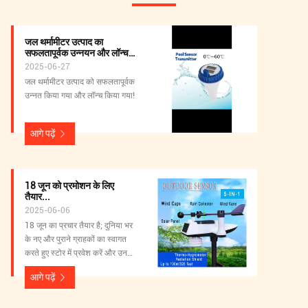
जल थर्मामीटर उत्पाद का
सफलतापूर्वक उन्नयन और लॉन्च
किया गया
2025-06-27
जल थर्मामीटर उत्पाद को सफलतापूर्वक
उन्नत किया गया और लॉन्च किया गया!
आगे पढ़ें
18 जून को प्रमोशन के लिए
तैयार...
2025-06-06
18 जून का प्रचार तैयार है; दुनिया भर
के नए और पुराने ग्राहकों का स्वागत
करते हुए स्टोर में प्रवेश करें और उन
उत्पादों का चयन करें जिन में वे रुचि
आगे पढ़ें
रखते हैं! धन्यवाद!